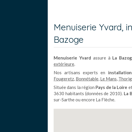
Menuiserie Yvard, in
Bazoge
Menuiserie Yvard
assure à
La Bazo
extérieure
.
Nos artisans experts en
installati
Fougeretz
,
Bonnétable
,
Le Mans
,
Thorig
Située dans la région
Pays de la Loire
et
3630 habitants (données de 2010).
La 
sur-Sarthe ou encore La Flèche.