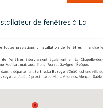
stallateur de fenêtres à La
ge
toutes prestations
d'Installation de fenêtres
:
menuiserie
on de fenêtres
interviennent également en
La Chapelle-des-
né-Fouillard
mais aussi
Pont-Péan
ou
Savigné-l'Évêque
.
 dans le département
Sarthe
,
La Bazoge
(72650) est une ville de
Bazoge
est située à proximité du Mans, Allonnes, Alençon, Sablé-