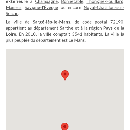
extérieure
à
Champagne
,
Bonnétable
,
Thorigné-Fouillard
,
Mamers
,
Savigné-l'Évêque
ou encore
Noyal-Châtillon-sur-
Seiche
.
La ville de
Sargé-lès-le-Mans
, de code postal 72190,
appartient au département
Sarthe
et à la région
Pays de la
Loire
. En 2010, la ville comptait 3541 habitants. La ville la
plus peuplée du département est Le Mans.